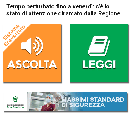
Tempo perturbato fino a venerdì: c’è lo
stato di attenzione diramato dalla Regione
Home
Meteo
In Evidenza
Meteo
Tempo perturbato fino a
venerdì: c’è lo stato di
attenzione diramato dalla
Regione
Da
Omar Dal Maso
23 Settembre 2020
(aggiornato il
23 Settembre 2020 19:29
)