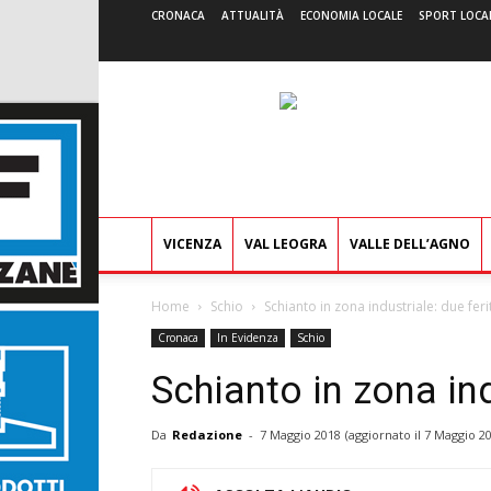
CRONACA
ATTUALITÀ
ECONOMIA LOCALE
SPORT LOCA
VICENZA
VAL LEOGRA
VALLE DELL’AGNO
Home
Schio
Schianto in zona industriale: due ferit
Cronaca
In Evidenza
Schio
Schianto in zona ind
Da
Redazione
-
7 Maggio 2018
(aggiornato il
7 Maggio 20