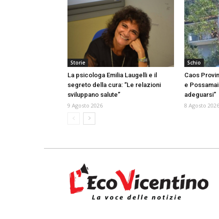
Storie
Schio
La psicologa Emilia Laugelli e il
Caos Provin
segreto della cura: “Le relazioni
e Possamai: 
sviluppano salute”
adeguarsi”
9 Agosto 2026
8 Agosto 202