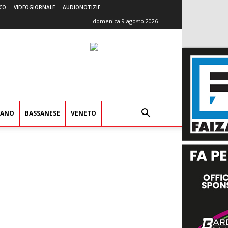
CO
VIDEOGIORNALE
AUDIONOTIZIE
domenica 9 agosto 2026
IANO
BASSANESE
VENETO