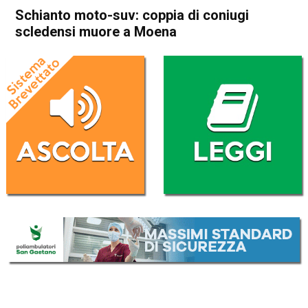
Schianto moto-suv: coppia di coniugi
scledensi muore a Moena
Home
Schio
Cronaca
In Evidenza
Schio
Schianto moto-suv: coppia di
coniugi scledensi muore a
Moena
Da
Redazione
8 Luglio 2018
(aggiornato il
8 Luglio 2018 13:43
)
ASCOLTA L'AUDIO