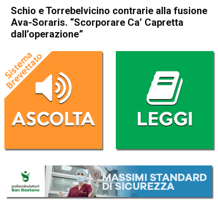
Schio e Torrebelvicino contrarie alla fusione
Ava-Soraris. “Scorporare Ca’ Capretta
dall’operazione”
Home
Schio
Attualità
In Evidenza
Schio
Torrebelvicino
Schio e Torrebelvicino
contrarie alla fusione Ava-
Soraris. “Scorporare Ca’
Capretta dall’operazione”
Da
Redazione
18 Ottobre 2025
(aggiornato il
18 Ottobre 2025 19:04
)