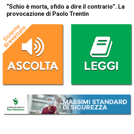
“Schio è morta, sfido a dire il contrario”. La
provocazione di Paolo Trentin
Home
Schio
Attualità
In Evidenza
Schio
“Schio è morta, sfido a dire il
contrario”. La provocazione di
Paolo Trentin
Da
Federico Pozzer
5 Febbraio 2018
(aggiornato il
5 Febbraio 2018 10:43
)
ASCOLTA L'AUDIO