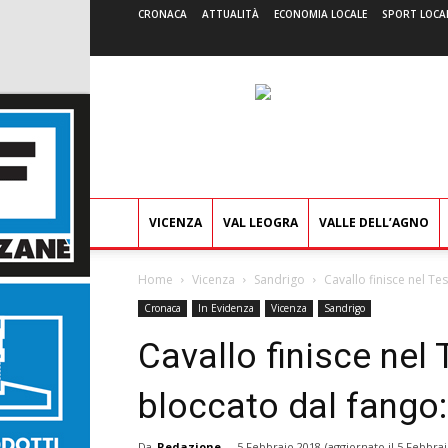
CRONACA
ATTUALITÀ
ECONOMIA LOCALE
SPORT LOCA
VICENZA
VAL LEOGRA
VALLE DELL’AGNO
Home
Vicenza
Sandrigo
Cavallo finisce nel Te
Cronaca
In Evidenza
Vicenza
Sandrigo
Cavallo finisce nel
bloccato dal fango:
Da
Redazione
-
5 Febbraio 2018
(aggiornato il
5 Febbrai