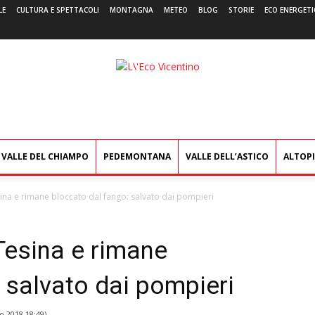
LE
CULTURA E SPETTACOLI
MONTAGNA
METEO
BLOG
STORIE
ECO ENERGETI
L'Eco
Vicentino
VALLE DEL CHIAMPO
PEDEMONTANA
VALLE DELL’ASTICO
ALTOP
sina e rimane bloccato dal fango: salvato dai pompieri
 Tesina e rimane
 salvato dai pompieri
o 2018 18:49
)