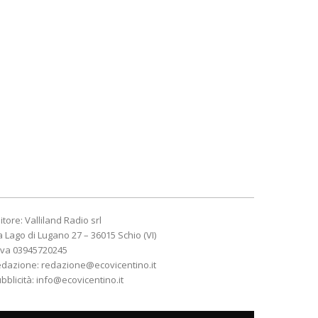
itore: Valliland Radio srl
a Lago di Lugano 27 – 36015 Schio (VI)
Iva 03945720245
edazione:
redazione@ecovicentino.it
bblicità:
info@ecovicentino.it