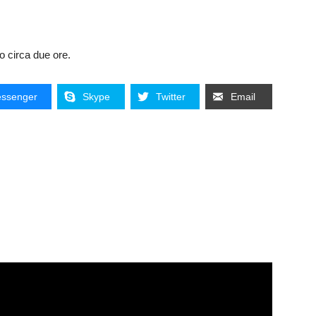
o circa due ore.
ssenger
Skype
Twitter
Email