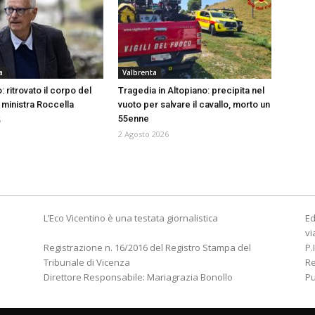
a
Valbrenta
: ritrovato il corpo del
Tragedia in Altopiano: precipita nel
 ministra Roccella
vuoto per salvare il cavallo, morto un
55enne
6
2 Agosto 2026
L’Eco Vicentino è una testata giornalistica
Ed
vi
Registrazione n. 16/2016 del Registro Stampa del
P.
Tribunale di Vicenza
R
Direttore Responsabile: Mariagrazia Bonollo
Pu