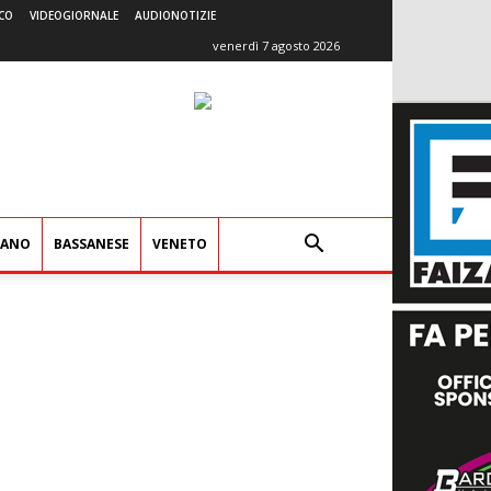
CO
VIDEOGIORNALE
AUDIONOTIZIE
venerdì 7 agosto 2026
IANO
BASSANESE
VENETO