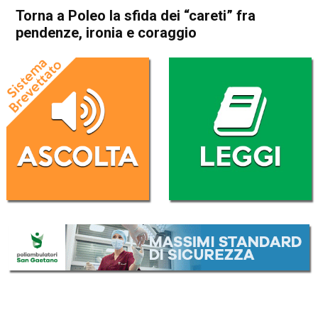
Torna a Poleo la sfida dei “careti” fra
pendenze, ironia e coraggio
Home
Schio
Attualità
In Evidenza
Schio
Torna a Poleo la sfida dei
“careti” fra pendenze, ironia e
coraggio
Da
Redazione
15 Giugno 2019
(aggiornato il
15 Giugno 2019 12:20
)
ASCOLTA L'AUDIO