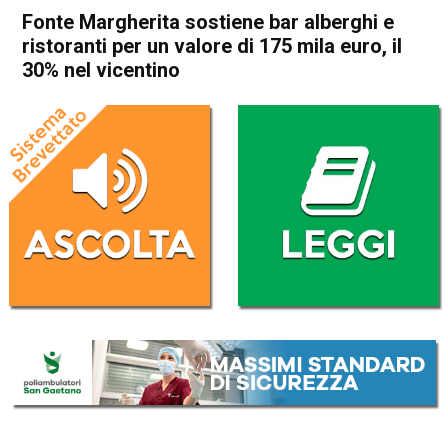
Fonte Margherita sostiene bar alberghi e
ristoranti per un valore di 175 mila euro, il
30% nel vicentino
Home
Schio
Torrebelvicino
Economia locale
In Evidenza
Schio
Torrebelvicino
Fonte Margherita sostiene
bar alberghi e ristoranti per
un valore di 175 mila euro, il
30% nel vicentino
Da
Redazione
14 Gennaio 2021
(aggiornato il
14 Gennaio 2021 19:22
)