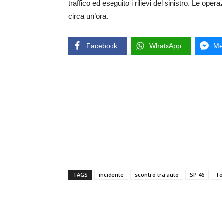
traffico ed eseguito i rilievi del sinistro. Le ope
circa un’ora.
Facebook
WhatsApp
Me
TAGS
incidente
scontro tra auto
SP 46
To