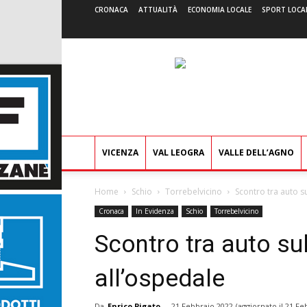
CRONACA
ATTUALITÀ
ECONOMIA LOCALE
SPORT LOCA
VICENZA
VAL LEOGRA
VALLE DELL’AGNO
Home
Schio
Torrebelvicino
Scontro tra auto s
Cronaca
In Evidenza
Schio
Torrebelvicino
Scontro tra auto su
all’ospedale
Da
Enrico Pigato
-
21 Febbraio 2022
(aggiornato il
21 Fe