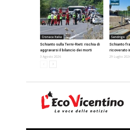
Cronaca Italia
Sandrigo
Schianto sulla Terni-Rieti: rischia di
Schianto fr
aggravarsi il bilancio dei morti
ricoverato i
3 Agosto 2026
29 Luglio 202