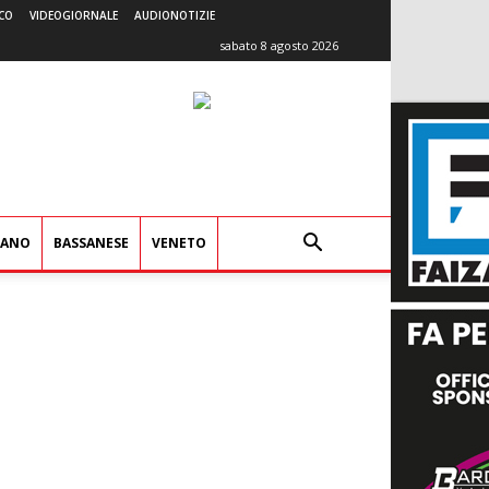
CO
VIDEOGIORNALE
AUDIONOTIZIE
sabato 8 agosto 2026
IANO
BASSANESE
VENETO