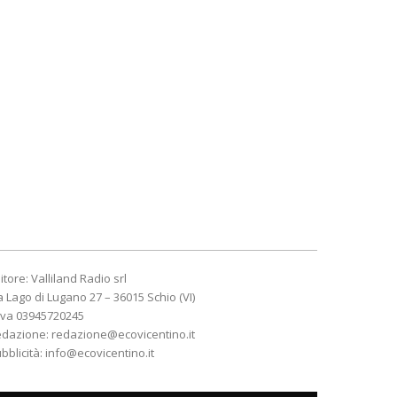
itore: Valliland Radio srl
a Lago di Lugano 27 – 36015 Schio (VI)
Iva 03945720245
edazione:
redazione@ecovicentino.it
bblicità:
info@ecovicentino.it