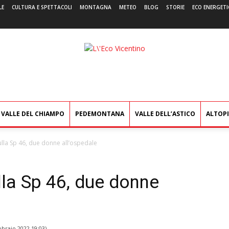
LE
CULTURA E SPETTACOLI
MONTAGNA
METEO
BLOG
STORIE
ECO ENERGETI
L'Eco
Vicentino
VALLE DEL CHIAMPO
PEDEMONTANA
VALLE DELL’ASTICO
ALTOP
ulla Sp 46, due donne all’ospedale
lla Sp 46, due donne
bbraio 2022 19:03
)