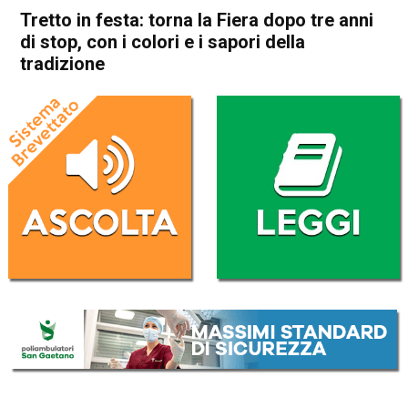
Tretto in festa: torna la Fiera dopo tre anni
di stop, con i colori e i sapori della
tradizione
Home
Schio
Attualità
In Evidenza
Schio
Tretto in festa: torna la Fiera
dopo tre anni di stop, con i
colori e i sapori della
tradizione
Da
Omar Dal Maso
5 Ottobre 2023
(aggiornato il
5 Ottobre 2023 18:05
)