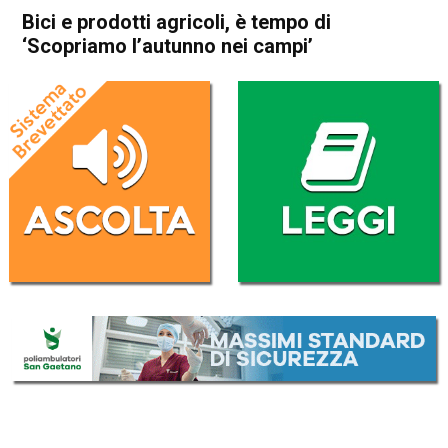
Bici e prodotti agricoli, è tempo di
‘Scopriamo l’autunno nei campi’
Home
Schio
Malo
Attualità
In Evidenza
Schio
Malo
Bici e prodotti agricoli, è
tempo di ‘Scopriamo
l’autunno nei campi’
Da
Federico Pozzer
13 Settembre 2017
(aggiornato il
13 Settembre 2017 16:05
)
ASCOLTA L'AUDIO