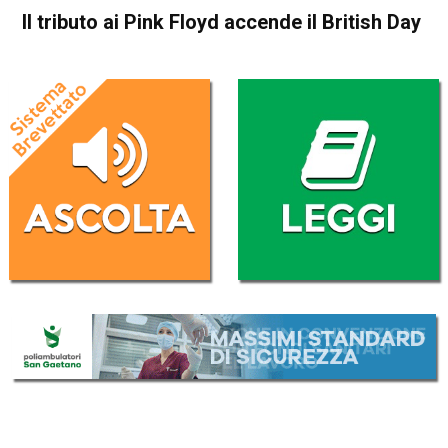
Il tributo ai Pink Floyd accende il British Day
Home
Schio
Attualità
In Evidenza
Schio
Il tributo ai Pink Floyd
accende il British Day
Da
Federico Pozzer
27 Settembre 2017
(aggiornato il
28 Settembre 2017 8:42
)
ASCOLTA L'AUDIO
Lettore
00:00
00:00