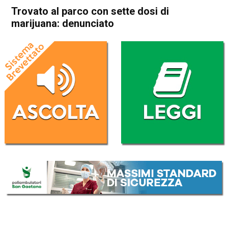
Trovato al parco con sette dosi di
marijuana: denunciato
Home
Schio
Cronaca
In Evidenza
Schio
Trovato al parco con sette
dosi di marijuana: denunciato
Da
Redazione
16 Novembre 2018
(aggiornato il
16 Novembre 2018 13:29
)
ASCOLTA L'AUDIO
Lettore
00:00
00:00