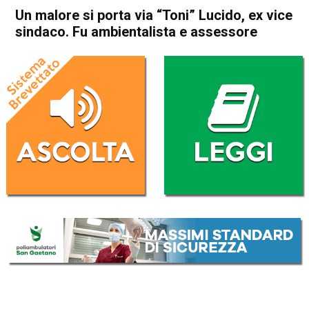
Un malore si porta via “Toni” Lucido, ex vice
sindaco. Fu ambientalista e assessore
Home
Schio
Cronaca
In Evidenza
Schio
Un malore si porta via “Toni”
Lucido, ex vice sindaco. Fu
ambientalista e assessore
Da
Omar Dal Maso
26 Agosto 2020
(aggiornato il
27 Agosto 2020 0:10
)
ASCOLTA L'AUDIO