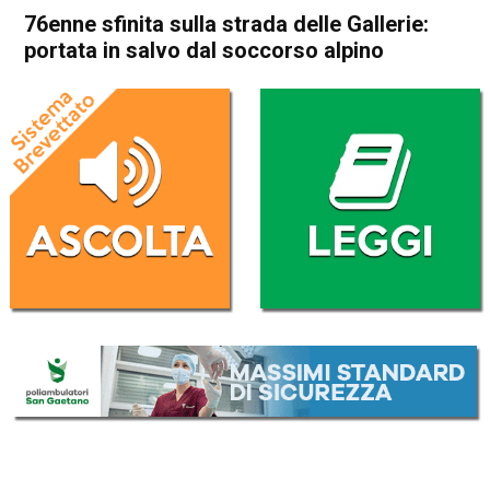
76enne sfinita sulla strada delle Gallerie:
portata in salvo dal soccorso alpino
Home
Schio
Valli del Pasubio
Cronaca
In Evidenza
Schio
Valli del Pasubio
76enne sfinita sulla strada
delle Gallerie: portata in salvo
dal soccorso alpino
Da
Redazione
14 Luglio 2019
(aggiornato il
14 Luglio 2019 19:37
)
ASCOLTA L'AUDIO