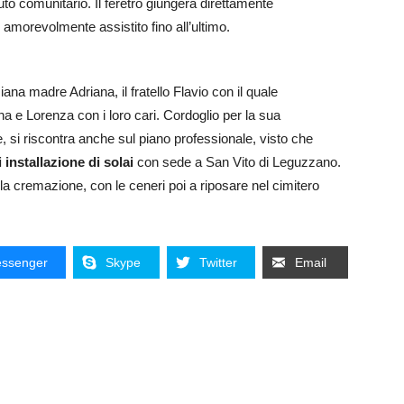
uto comunitario. Il feretro giungerà direttamente
o amorevolmente assistito fino all’ultimo.
iana madre Adriana, il fratello Flavio con il quale
lena e Lorenza con i loro cari. Cordoglio per la sua
si riscontra anche sul piano professionale, visto che
i installazione di solai
con sede a San Vito di Leguzzano.
a cremazione, con le ceneri poi a riposare nel cimitero
ssenger
Skype
Twitter
Email