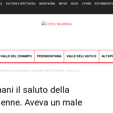
LE
CULTURA E SPETTACOLI
MONTAGNA
METEO
BLOG
STORIE
ECO ENERGETI
L'Eco
Vicentino
VALLE DEL CHIAMPO
PEDEMONTANA
VALLE DELL’ASTICO
ALTOP
omani il saluto della comunità Valli al 58enne. Aveva un...
ni il saluto della
8enne. Aveva un male