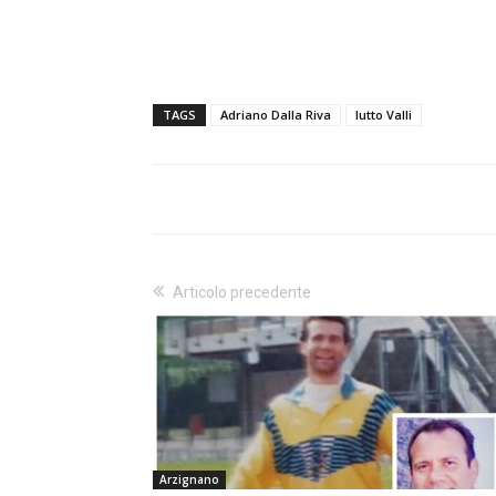
TAGS
Adriano Dalla Riva
lutto Valli
Articolo precedente
Arzignano