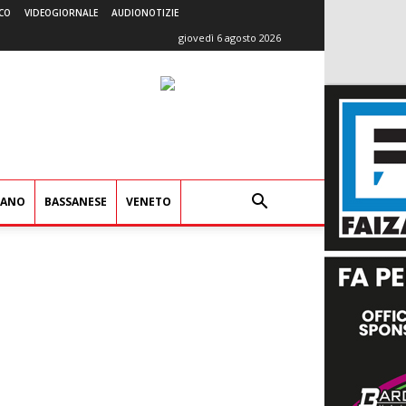
CO
VIDEOGIORNALE
AUDIONOTIZIE
giovedì 6 agosto 2026
IANO
BASSANESE
VENETO