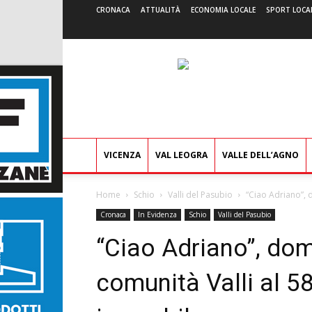
CRONACA
ATTUALITÀ
ECONOMIA LOCALE
SPORT LOCA
VICENZA
VAL LEOGRA
VALLE DELL’AGNO
Home
Schio
Valli del Pasubio
“Ciao Adriano”, d
Cronaca
In Evidenza
Schio
Valli del Pasubio
“Ciao Adriano”, doma
comunità Valli al 5