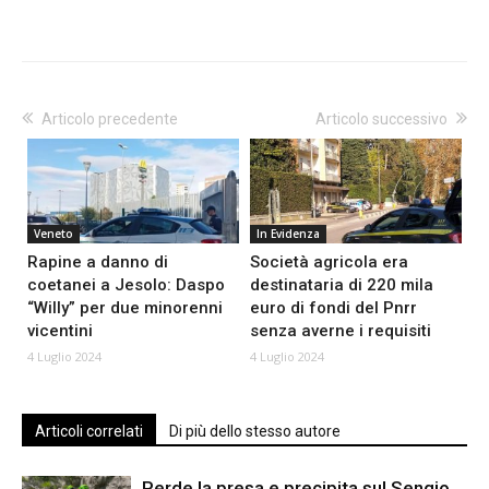
Articolo precedente
Articolo successivo
Veneto
In Evidenza
Rapine a danno di
Società agricola era
coetanei a Jesolo: Daspo
destinataria di 220 mila
“Willy” per due minorenni
euro di fondi del Pnrr
vicentini
senza averne i requisiti
4 Luglio 2024
4 Luglio 2024
Articoli correlati
Di più dello stesso autore
Perde la presa e precipita sul Sengio