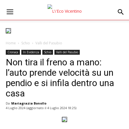
Home
Schio
Valli del Pasubio
Cronaca
In Evidenza
Schio
Valli del Pasubio
Non tira il freno a mano:
l’auto prende velocità su un
pendio e si infila dentro una
casa
Da
Mariagrazia Bonollo
4 Luglio 2024
(aggiornato il
4 Luglio 2024 18:25
)