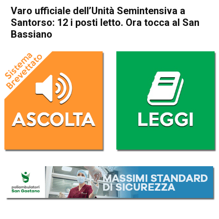
Varo ufficiale dell’Unità Semintensiva a
Santorso: 12 i posti letto. Ora tocca al San
Bassiano
Home
Schio
Attualità
Bassano del Grappa
In Evidenza
Schio
Santorso
Thiene
Varo ufficiale dell’Unità
Semintensiva a Santorso: 12
i posti letto. Ora tocca al San
Bassiano
Da
Omar Dal Maso
1 Agosto 2023
(aggiornato il
1 Agosto 2023 19:30
)