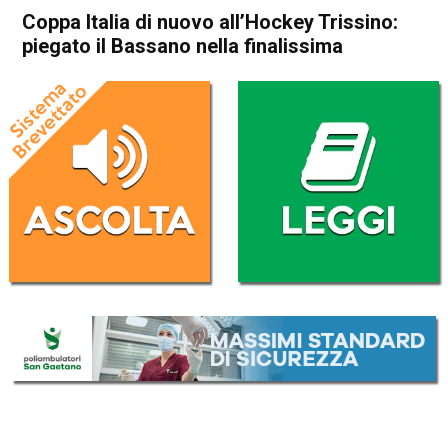
Coppa Italia di nuovo all’Hockey Trissino:
piegato il Bassano nella finalissima
Home
Sport locale
In Evidenza
Sport locale
Valdagno
Trissino
Coppa Italia di nuovo
all’Hockey Trissino: piegato il
Bassano nella finalissima
Da
Redazione
9 Marzo 2026
(aggiornato il
9 Marzo 2026 19:42
)
ASCOLTA L'AUDIO