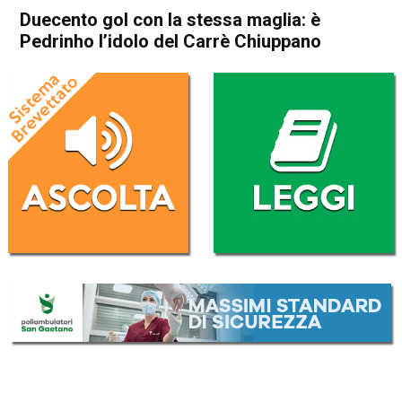
Duecento gol con la stessa maglia: è
Pedrinho l’idolo del Carrè Chiuppano
Home
Sport locale
Thiene
Carrè
Chiuppano
In Evidenza
Sport locale
Duecento gol con la stessa
maglia: è Pedrinho l’idolo del
Carrè Chiuppano
Da
Omar Dal Maso
28 Marzo 2018
(aggiornato il
30 Marzo 2018 2:02
)
ASCOLTA L'AUDIO