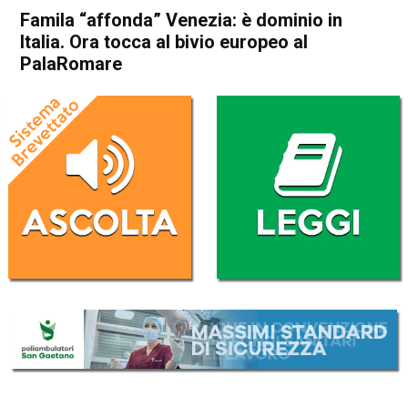
Famila “affonda” Venezia: è dominio in
Italia. Ora tocca al bivio europeo al
PalaRomare
Home
Sport locale
In Evidenza
Schio
Sport locale
Famila “affonda” Venezia: è
dominio in Italia. Ora tocca al
bivio europeo al PalaRomare
Da
Omar Dal Maso
3 Febbraio 2026
(aggiornato il
3 Febbraio 2026 12:12
)
ASCOLTA L'AUDIO