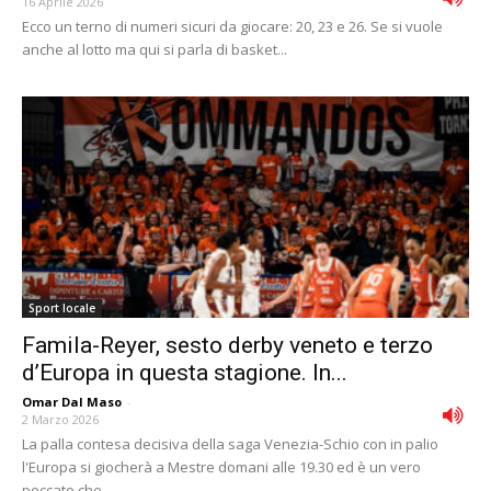
16 Aprile 2026
Ecco un terno di numeri sicuri da giocare: 20, 23 e 26. Se si vuole
anche al lotto ma qui si parla di basket...
Sport locale
Famila-Reyer, sesto derby veneto e terzo
d’Europa in questa stagione. In...
Omar Dal Maso
-
2 Marzo 2026
La palla contesa decisiva della saga Venezia-Schio con in palio
l'Europa si giocherà a Mestre domani alle 19.30 ed è un vero
peccato che...