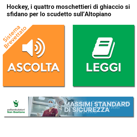
Hockey, i quattro moschettieri di ghiaccio si
sfidano per lo scudetto sull’Altopiano
Home
Sport locale
Asiago
In Evidenza
Sport locale
Hockey, i quattro
moschettieri di ghiaccio si
sfidano per lo scudetto
sull’Altopiano
Da
Omar Dal Maso
7 Febbraio 2018
(aggiornato il
7 Febbraio 2018 14:54
)