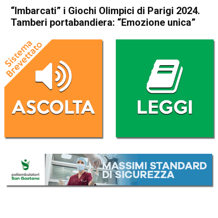
“Imbarcati” i Giochi Olimpici di Parigi 2024.
Tamberi portabandiera: “Emozione unica”
Home
Sport
Sport
“Imbarcati” i Giochi Olimpici
di Parigi 2024. Tamberi
portabandiera: “Emozione
unica”
Da
Redazione Nazionale
27 Luglio 2024
(aggiornato il
27 Luglio 2024 22:44
)