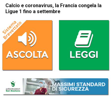
Calcio e coronavirus, la Francia congela la
Ligue 1 fino a settembre
Home
Sport
Sport
Calcio e coronavirus, la
Francia congela la Ligue 1
fino a settembre
Da
Redazione Nazionale
29 Aprile 2020
(aggiornato il
30 Aprile 2020 16:48
)
ASCOLTA L'AUDIO