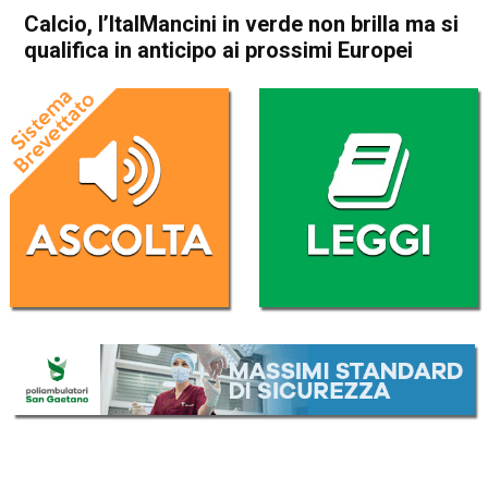
Calcio, l’ItalMancini in verde non brilla ma si
qualifica in anticipo ai prossimi Europei
Home
Sport
Sport
Calcio, l’ItalMancini in verde
non brilla ma si qualifica in
anticipo ai prossimi Europei
Da
Redazione Nazionale
13 Ottobre 2019
(aggiornato il
13 Ottobre 2019 9:53
)
ASCOLTA L'AUDIO