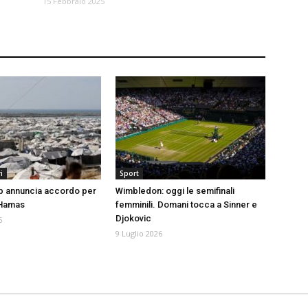
15 Febbraio 2025
i
Sport
p annuncia accordo per
Wimbledon: oggi le semifinali
 Hamas
femminili. Domani tocca a Sinner e
Djokovic
6
9 Luglio 2026