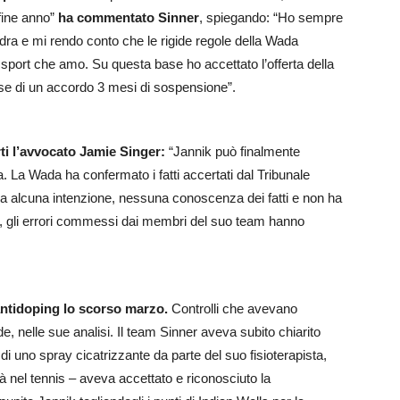
 fine anno”
ha commentato Sinner
, spiegando: “Ho sempre
dra e mi rendo conto che le rigide regole della Wada
sport che amo. Su questa base ho accettato l’offerta della
se di un accordo 3 mesi di sospensione”.
arti l’avvocato Jamie Singer:
“Jannik può finalmente
a. La Wada ha confermato i fatti accertati dal Tribunale
a alcuna intenzione, nessuna conoscenza dei fatti e non ha
o, gli errori commessi dai membri del suo team hanno
 antidoping lo scorso marzo.
Controlli che avevano
e, nelle sue analisi. Il team Sinner aveva subito chiarito
di uno spray cicatrizzante da parte del suo fisioterapista,
rità nel tennis – aveva accettato e riconosciuto la