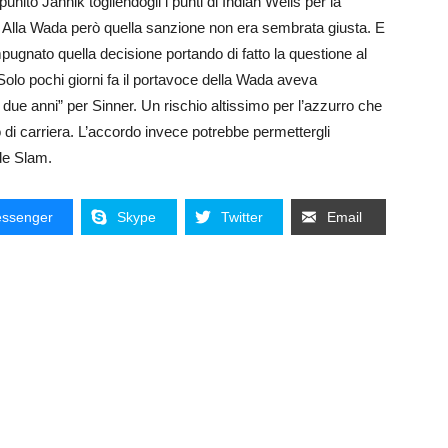
ito Jannik togliendogli i punti di Indian Wells per la
ù. Alla Wada però quella sanzione non era sembrata giusta. E
ugnato quella decisione portando di fatto la questione al
. Solo pochi giorni fa il portavoce della Wada aveva
 due anni” per Sinner. Un rischio altissimo per l’azzurro che
 di carriera. L’accordo invece potrebbe permettergli
nde Slam.
ssenger
Skype
Twitter
Email