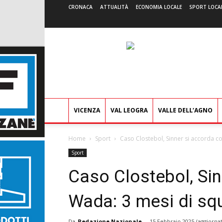
CRONACA
ATTUALITÀ
ECONOMIA LOCALE
SPORT LOCA
VICENZA
VAL LEOGRA
VALLE DELL’AGNO
Home
Sport
Caso Clostebol, Sinner si accorda co
Sport
Caso Clostebol, Sin
Wada: 3 mesi di squ
Da
Redazione Nazionale
-
15 Febbraio 2025
(aggiornat