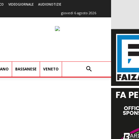
CO
VIDEOGIORNALE
AUDIONOTIZIE
giovedì 6 agosto 2026
IANO
BASSANESE
VENETO