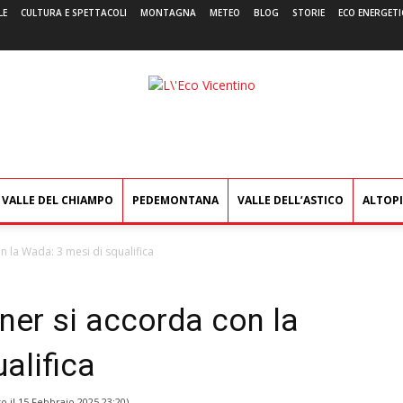
LE
CULTURA E SPETTACOLI
MONTAGNA
METEO
BLOG
STORIE
ECO ENERGETI
L'Eco
Vicentino
VALLE DEL CHIAMPO
PEDEMONTANA
VALLE DELL’ASTICO
ALTOP
n la Wada: 3 mesi di squalifica
ner si accorda con la
alifica
o il
15 Febbraio 2025 23:20
)