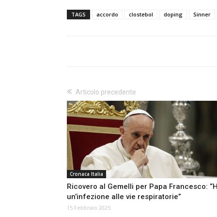
TAGS
accordo
clostebol
doping
Sinner
Articolo precedente
Cronaca Italia
Ricovero al Gemelli per Papa Francesco: “
un’infezione alle vie respiratorie”
15 Febbraio 2025