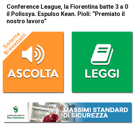
Conference League, la Fiorentina batte 3 a 0
il Polissya. Espulso Kean. Pioli: “Premiato il
nostro lavoro”
Home
Sport
Sport
Conference League, la
Fiorentina batte 3 a 0 il
Polissya. Espulso Kean. Pioli:
“Premiato il nostro lavoro”
Da
Redazione Nazionale
22 Agosto 2025
(aggiornato il
22 Agosto 2025 13:59
)