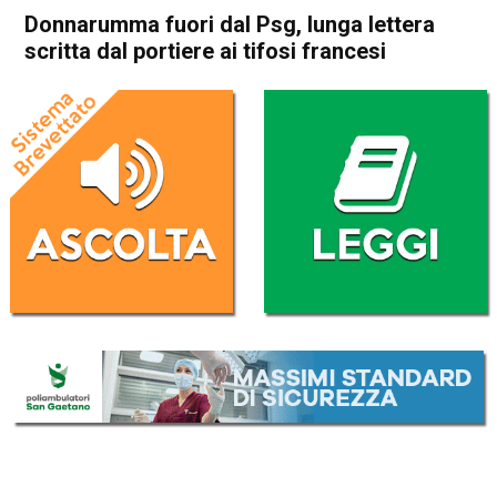
Donnarumma fuori dal Psg, lunga lettera
scritta dal portiere ai tifosi francesi
Home
Sport
Sport
Donnarumma fuori dal Psg,
lunga lettera scritta dal
portiere ai tifosi francesi
Da
Redazione Nazionale
13 Agosto 2025
(aggiornato il
13 Agosto 2025 11:17
)
ASCOLTA L'AUDIO