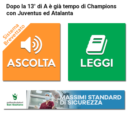
Dopo la 13° di A è già tempo di Champions
con Juventus ed Atalanta
Home
Sport
Sport
Dopo la 13° di A è già tempo
di Champions con Juventus
ed Atalanta
Da
Redazione Nazionale
26 Novembre 2019
(aggiornato il
26 Novembre 2019 14:53
)
ASCOLTA L'AUDIO