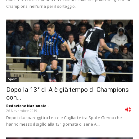
Champions; nell’urna per il sorteggio...
Sport
Dopo la 13° di A è già tempo di Champions
con...
Redazione Nazionale
-
26 Novembre 2019
Dopo i due pareggi tra Lecce e Cagliari e tra Spal e Genoa che
hanno messo il sigillo alla 13° giornata di serie A,...