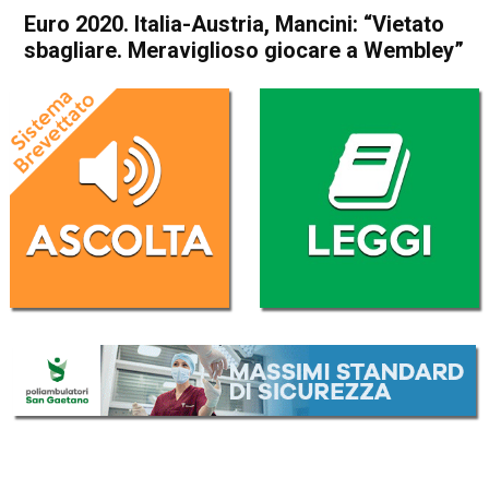
Euro 2020. Italia-Austria, Mancini: “Vietato
sbagliare. Meraviglioso giocare a Wembley”
Home
Sport
Sport
Euro 2020. Italia-Austria,
Mancini: “Vietato sbagliare.
Meraviglioso giocare a
Wembley”
Da
Redazione Nazionale
26 Giugno 2021
(aggiornato il
26 Giugno 2021 21:46
)