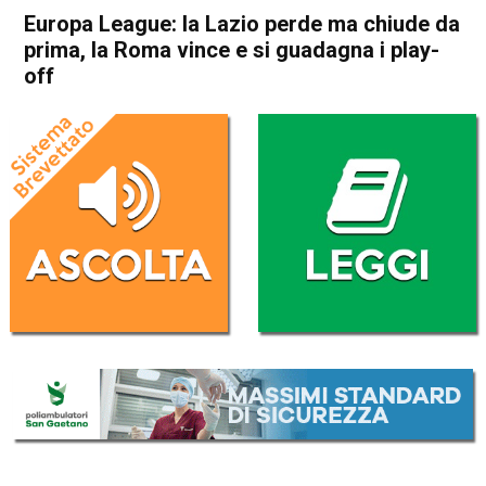
Europa League: la Lazio perde ma chiude da
prima, la Roma vince e si guadagna i play-
off
Home
Sport
Sport
Europa League: la Lazio
perde ma chiude da prima, la
Roma vince e si guadagna i
play-off
Da
Redazione Nazionale
31 Gennaio 2025
(aggiornato il
31 Gennaio 2025 8:30
)