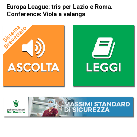
Europa League: tris per Lazio e Roma.
Conference: Viola a valanga
Home
Sport
Sport
Europa League: tris per Lazio
e Roma. Conference: Viola a
valanga
Da
Redazione Nazionale
13 Dicembre 2024
(aggiornato il
13 Dicembre 2024 9:03
)
ASCOLTA L'AUDIO