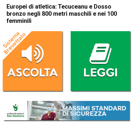
Europei di atletica: Tecuceanu e Dosso
bronzo negli 800 metri maschili e nei 100
femminili
Home
Sport
Sport
Europei di atletica:
Tecuceanu e Dosso bronzo
negli 800 metri maschili e nei
100 femminili
Da
Redazione Nazionale
10 Giugno 2024
(aggiornato il
10 Giugno 2024 12:47
)