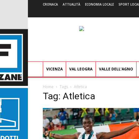
CRONACA
ATTUALITÀ
ECONOMIA LOCALE
SPORT LOCA
VICENZA
VAL LEOGRA
VALLE DELL’AGNO
Home
Tags
Atletica
Tag: Atletica