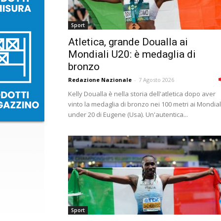
Sport
Atletica, grande Doualla ai
Mondiali U20: è medaglia di
bronzo
Redazione Nazionale
-
7 Agosto 2026
Kelly Doualla è nella storia dell'atletica dopo aver
vinto la medaglia di bronzo nei 100 metri ai Mondial
under 20 di Eugene (Usa). Un'autentica...
Sport