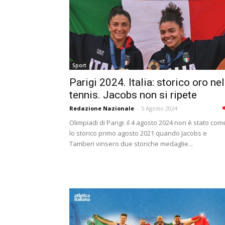
Sport
Parigi 2024. Italia: storico oro nel
tennis. Jacobs non si ripete
Redazione Nazionale
-
5 Agosto 2024
Olimpiadi di Parigi: il 4 agosto 2024 non è stato com
lo storico primo agosto 2021 quando Jacobs e
Tamberi vinsero due storiche medaglie...