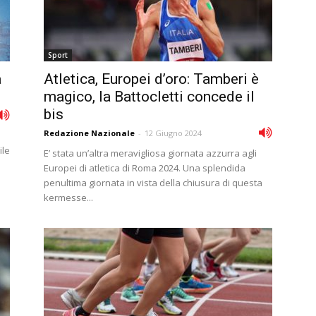
Sport
a
Atletica, Europei d’oro: Tamberi è
magico, la Battocletti concede il
bis
Redazione Nazionale
-
12 Giugno 2024
ile
E’ stata un’altra meravigliosa giornata azzurra agli
Europei di atletica di Roma 2024. Una splendida
penultima giornata in vista della chiusura di questa
kermesse...