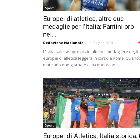
Sport
Europei di atletica, altre due
medaglie per l’Italia: Fantini oro
nel...
Redazione Nazionale
-
11 Giugno 2024
L’Italia sale sempre più in alto nel medagliere degli
europei di atletica leggera in corso a Roma. Quand
mancano due giornate alla conclusione, il...
Sport
Europei di Atletica, Italia storica: 