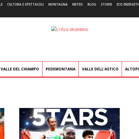
LE
CULTURA E SPETTACOLI
MONTAGNA
METEO
BLOG
STORIE
ECO ENERGETI
L'Eco
Vicentino
VALLE DEL CHIAMPO
PEDEMONTANA
VALLE DELL’ASTICO
ALTOP