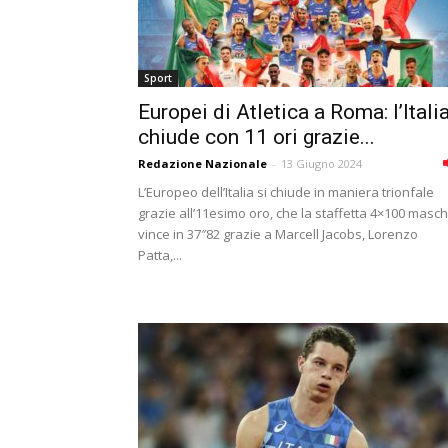
Sport
Europei di Atletica a Roma: l’Itali
chiude con 11 ori grazie...
Redazione Nazionale
-
13 Giugno 2024
L’Europeo dell’Italia si chiude in maniera trionfale
grazie all’11esimo oro, che la staffetta 4×100 masch
vince in 37″82 grazie a Marcell Jacobs, Lorenzo
Patta,...