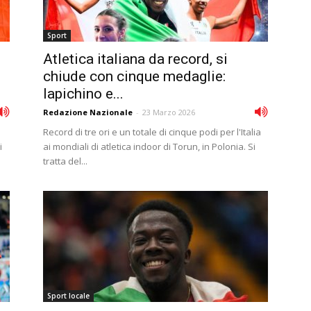
Sport
Atletica italiana da record, si
chiude con cinque medaglie:
Iapichino e...
Redazione Nazionale
-
23 Marzo 2026
Record di tre ori e un totale di cinque podi per l'Italia
i
ai mondiali di atletica indoor di Torun, in Polonia. Si
tratta del...
Sport locale