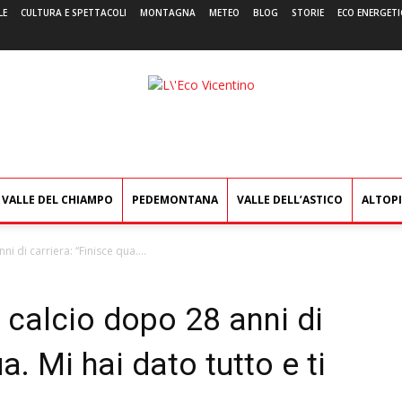
LE
CULTURA E SPETTACOLI
MONTAGNA
METEO
BLOG
STORIE
ECO ENERGETI
L'Eco
Vicentino
VALLE DEL CHIAMPO
PEDEMONTANA
VALLE DELL’ASTICO
ALTOP
ni di carriera: “Finisce qua....
l calcio dopo 28 anni di
a. Mi hai dato tutto e ti