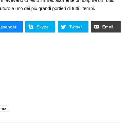
he mi avevano chiesto immediatamente di ricoprire un ruolo
uro a uno dei più grandi portieri di tutti i tempi.
ssenger
Skype
Twitter
Email
rma