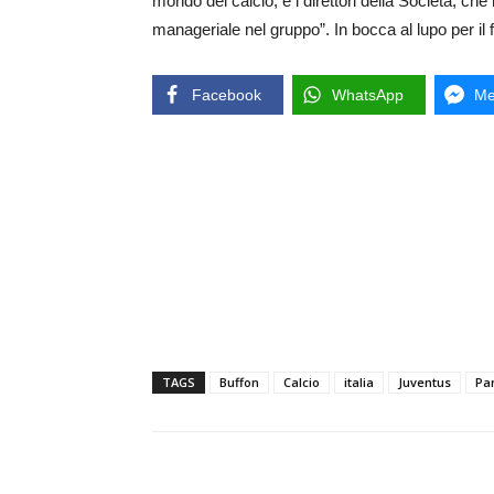
mondo del calcio, e i direttori della Società, c
manageriale nel gruppo”. In bocca al lupo per il fut
Facebook
WhatsApp
Me
TAGS
Buffon
Calcio
italia
Juventus
Pa