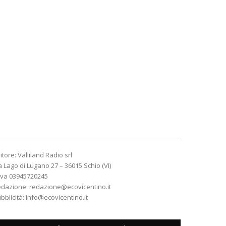
itore: Valliland Radio srl
a Lago di Lugano 27 – 36015 Schio (VI)
Iva 03945720245
edazione:
redazione@ecovicentino.it
bblicità:
info@ecovicentino.it