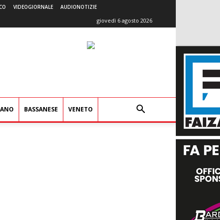
CO
VIDEOGIORNALE
AUDIONOTIZIE
giovedì 6 agosto 2026
IANO
BASSANESE
VENETO