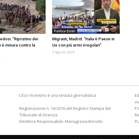
a
Politica Esteri
edosi: “Ripristino dei
Migranti, Madrid: “Italia è Paese in
n è misura contro la
Ue con più arrivi irregolari”
3 Agosto 2026
6
L’Eco Vicentino è una testata giornalistica
Ed
vi
Registrazione n. 16/2016 del Registro Stampa del
P.
Tribunale di Vicenza
R
Direttore Responsabile: Mariagrazia Bonollo
Pu