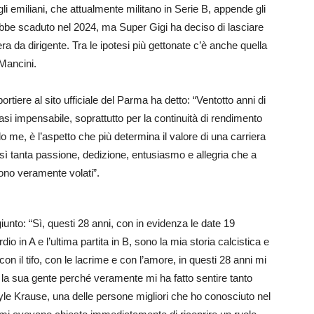
gli emiliani, che attualmente militano in Serie B, appende gli
rebbe scaduto nel 2024, ma Super Gigi ha deciso di lasciare
era da dirigente. Tra le ipotesi più gettonate c’è anche quella
Mancini.
portiere al sito ufficiale del Parma ha detto: “Ventotto anni di
asi impensabile, soprattutto per la continuità di rendimento
 me, è l’aspetto che più determina il valore di una carriera
sì tanta passione, dedizione, entusiasmo e allegria che a
ono veramente volati”.
iunto: “Sì, questi 28 anni, con in evidenza le date 19
in A e l’ultima partita in B, sono la mia storia calcistica e
con il tifo, con le lacrime e con l’amore, in questi 28 anni mi
la sua gente perché veramente mi ha fatto sentire tanto
yle Krause, una delle persone migliori che ho conosciuto nel