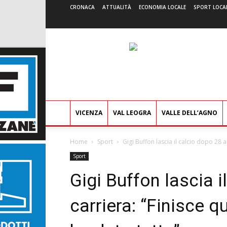
CRONACA
ATTUALITÀ
ECONOMIA LOCALE
SPORT LOCA
VICENZA
VAL LEOGRA
VALLE DELL’AGNO
Home
Sport
Gigi Buffon lascia il calcio dopo 28 an
Sport
Gigi Buffon lascia i
carriera: “Finisce qu