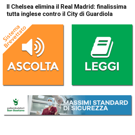
Il Chelsea elimina il Real Madrid: finalissima
tutta inglese contro il City di Guardiola
Home
Sport
Sport
Il Chelsea elimina il Real
Madrid: finalissima tutta
inglese contro il City di
Guardiola
Da
Redazione Nazionale
6 Maggio 2021
(aggiornato il
7 Maggio 2021 17:12
)