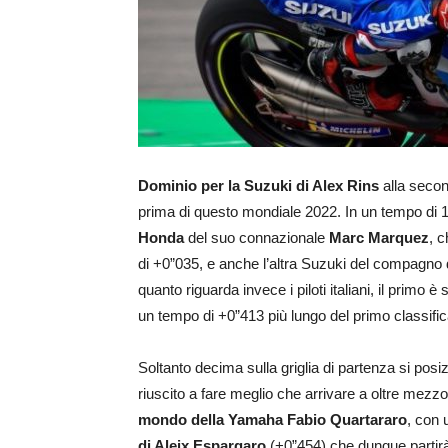
Dominio per la Suzuki di Alex Rins
alla seco
prima di questo mondiale 2022. In un tempo di 1
Honda
del suo connazionale
Marc Marquez
, c
di +0”035, e anche l’altra Suzuki del compagno
quanto riguarda invece i piloti italiani, il primo è 
un tempo di +0”413 più lungo del primo classific
Soltanto decima sulla griglia di partenza si pos
riuscito a fare meglio che arrivare a oltre mezzo 
mondo della Yamaha Fabio Quartararo
, con 
di Aleix Espargaro
(+0”454) che dunque partirà