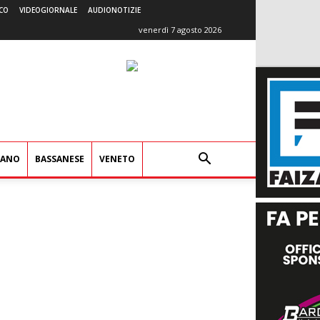
CO
VIDEOGIORNALE
AUDIONOTIZIE
venerdì 7 agosto 2026
IANO
BASSANESE
VENETO