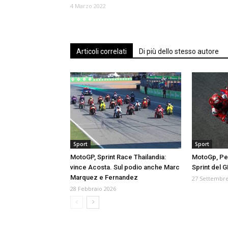
4 Marzo 2022
Articoli correlati
Di più dello stesso autore
Sport
Sport
MotoGP, Sprint Race Thailandia:
MotoGp, Pec
vince Acosta. Sul podio anche Marc
Sprint del 
Marquez e Fernandez
27 Settembre
28 Febbraio 2026