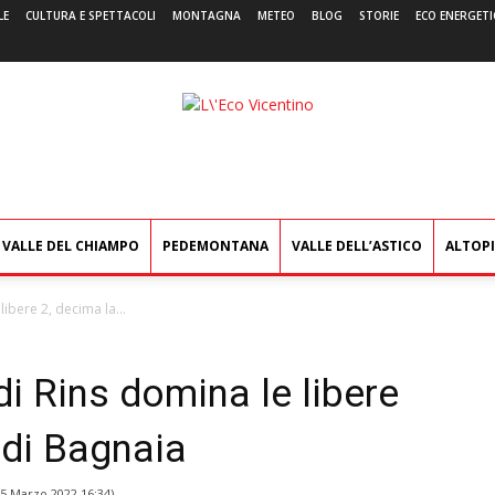
LE
CULTURA E SPETTACOLI
MONTAGNA
METEO
BLOG
STORIE
ECO ENERGETI
L'Eco
Vicentino
VALLE DEL CHIAMPO
PEDEMONTANA
VALLE DELL’ASTICO
ALTOP
libere 2, decima la...
di Rins domina le libere
 di Bagnaia
5 Marzo 2022 16:34
)