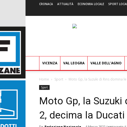
CRONACA
ATTUALITÀ
ECONOMIA LOCALE
SPORT LOCA
VICENZA
VAL LEOGRA
VALLE DELL’AGNO
Home
Sport
Moto Gp, la Suzuki di Rins domina le 
Sport
Moto Gp, la Suzuki 
2, decima la Ducati
Da
Redazione Nazionale
-
4 Marzo 2022
(aggiornato il