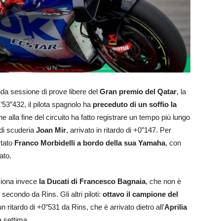
nda sessione di prove libere del
Gran premio del Qatar
, la
’53”432, il pilota spagnolo ha
preceduto di un soffio la
he alla fine del circuito ha fatto registrare un tempo più lungo
 di scuderia
Joan Mir
, arrivato in ritardo di +0”147. Per
stato
Franco Morbidelli a bordo della sua Yamaha
, con
ato.
iziona invece
la Ducati di Francesco Bagnaia
, che non è
secondo da Rins. Gli altri piloti:
ottavo il campione del
un ritardo di +0”531 da Rins, che è arrivato dietro all’
Aprilia
 settima.