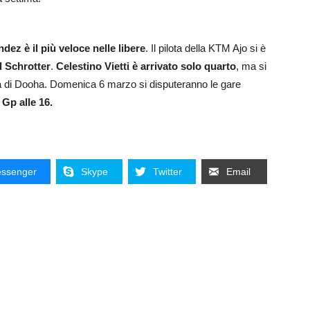
ez è il più veloce nelle libere
. Il pilota della KTM Ajo si è
l Schrotter
.
Celestino Vietti è arrivato solo quarto
, ma si
sta di Dooha. Domenica 6 marzo si disputeranno le gare
 Gp alle 16.
ssenger
Skype
Twitter
Email