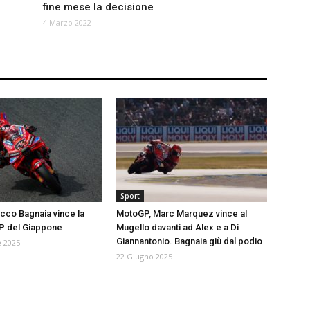
fine mese la decisione
4 Marzo 2022
Sport
co Bagnaia vince la
MotoGP, Marc Marquez vince al
GP del Giappone
Mugello davanti ad Alex e a Di
Giannantonio. Bagnaia giù dal podio
 2025
22 Giugno 2025