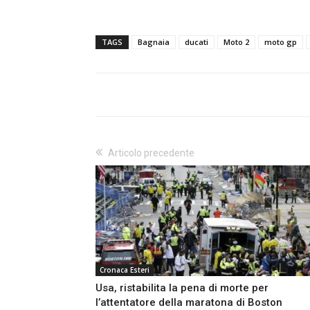
TAGS
Bagnaia
ducati
Moto 2
moto gp
Articolo precedente
Cronaca Esteri
Usa, ristabilita la pena di morte per
l’attentatore della maratona di Boston