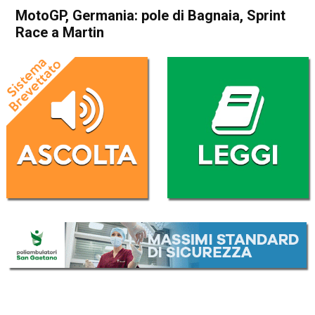
MotoGP, Germania: pole di Bagnaia, Sprint
Race a Martin
Home
Sport
Sport
MotoGP, Germania: pole di
Bagnaia, Sprint Race a
Martin
Da
Redazione Nazionale
17 Giugno 2023
(aggiornato il
17 Giugno 2023 18:36
)
ASCOLTA L'AUDIO