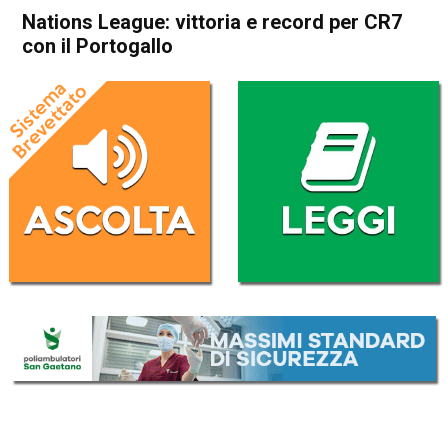
Nations League: vittoria e record per CR7
con il Portogallo
Home
Sport
Sport
Nations League: vittoria e
record per CR7 con il
Portogallo
Da
Redazione Nazionale
9 Settembre 2020
(aggiornato il
9 Settembre 2020 17:22
)
ASCOLTA L'AUDIO