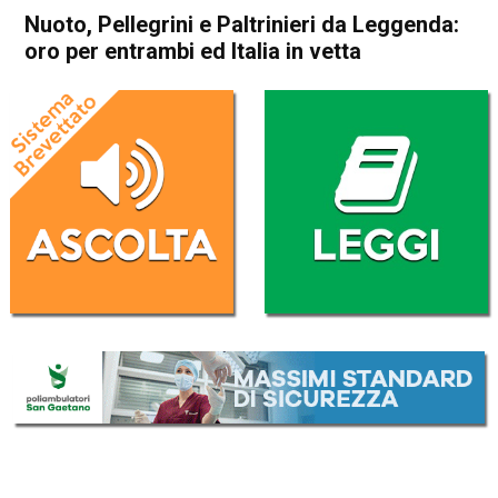
Nuoto, Pellegrini e Paltrinieri da Leggenda:
oro per entrambi ed Italia in vetta
Home
Sport
Sport
Nuoto, Pellegrini e Paltrinieri
da Leggenda: oro per
entrambi ed Italia in vetta
Da
Redazione Nazionale
25 Luglio 2019
(aggiornato il
25 Luglio 2019 13:09
)
ASCOLTA L'AUDIO