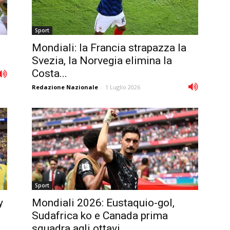
Sport
Mondiali: la Francia strapazza la
Svezia, la Norvegia elimina la
Costa...
Redazione Nazionale
-
1 Luglio 2026
Sport
y
Mondiali 2026: Eustaquio-gol,
Sudafrica ko e Canada prima
squadra agli ottavi