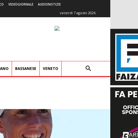
CO
VIDEOGIORNALE
AUDIONOTIZIE
venerdì 7 agosto 2026
IANO
BASSANESE
VENETO