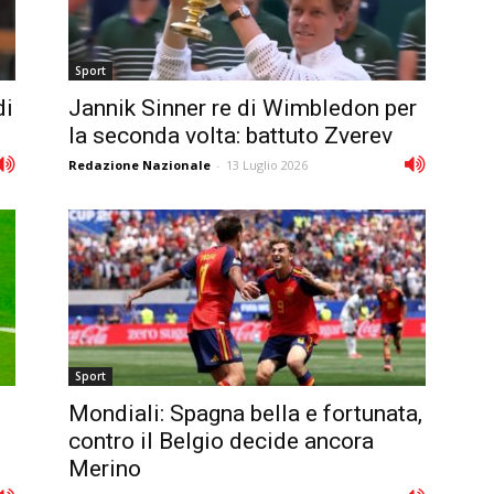
Sport
di
Jannik Sinner re di Wimbledon per
la seconda volta: battuto Zverev
Redazione Nazionale
-
13 Luglio 2026
Sport
Mondiali: Spagna bella e fortunata,
contro il Belgio decide ancora
Merino