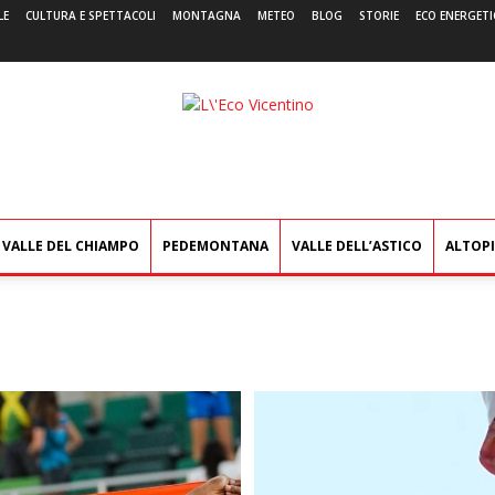
LE
CULTURA E SPETTACOLI
MONTAGNA
METEO
BLOG
STORIE
ECO ENERGETI
L'Eco
Vicentino
VALLE DEL CHIAMPO
PEDEMONTANA
VALLE DELL’ASTICO
ALTOP