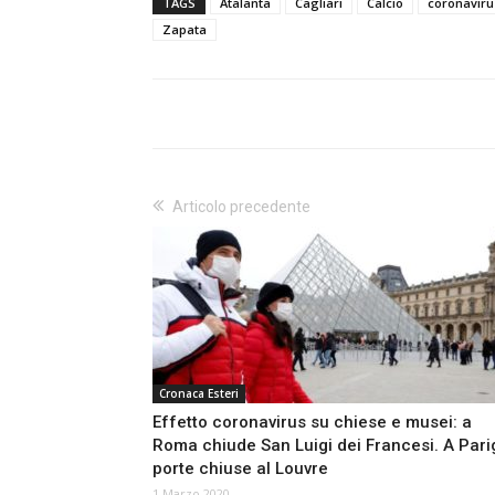
TAGS
Atalanta
Cagliari
Calcio
coronaviru
Zapata
Articolo precedente
Cronaca Esteri
Effetto coronavirus su chiese e musei: a
Roma chiude San Luigi dei Francesi. A Pari
porte chiuse al Louvre
1 Marzo 2020