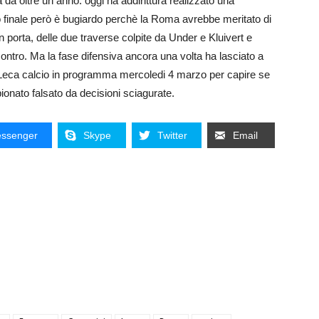
da oltre un anno: oggi ha addirittura realizzato una
ato finale però è bugiardo perchè la Roma avrebbe meritato di
 in porta, delle due traverse colpite da Under e Kluivert e
ncontro. Ma la fase difensiva ancora una volta ha lasciato a
Leca calcio in programma mercoledi 4 marzo per capire se
pionato falsato da decisioni sciagurate.
ssenger
Skype
Twitter
Email