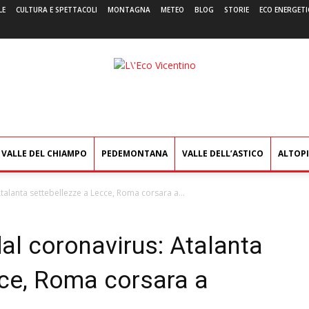
LE
CULTURA E SPETTACOLI
MONTAGNA
METEO
BLOG
STORIE
ECO ENERGETI
L'Eco
Vicentino
VALLE DEL CHIAMPO
PEDEMONTANA
VALLE DELL’ASTICO
ALTOP
talanta settebellezze a Lecce, Roma corsara a...
al coronavirus: Atalanta
cce, Roma corsara a