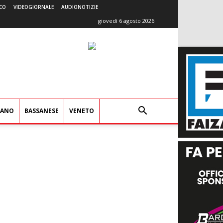
CO
VIDEOGIORNALE
AUDIONOTIZIE
giovedì 6 agosto 2026
IANO
BASSANESE
VENETO