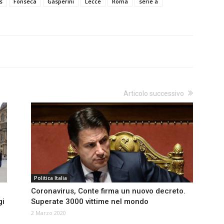
s
Fonseca
Gasperini
Lecce
Roma
serie a
Articolo successivo
Politica Italia
Coronavirus, Conte firma un nuovo decreto.
gi
Superate 3000 vittime nel mondo
2 Marzo 2020