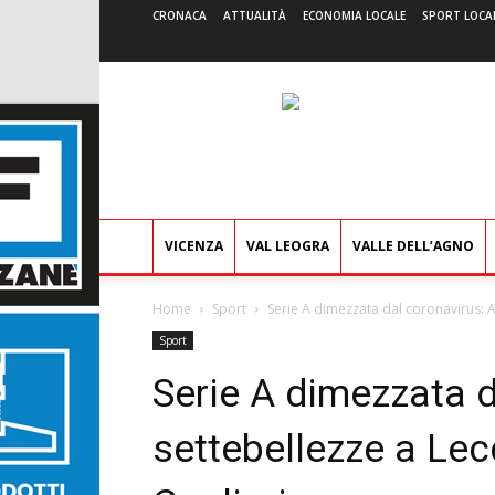
CRONACA
ATTUALITÀ
ECONOMIA LOCALE
SPORT LOCA
VICENZA
VAL LEOGRA
VALLE DELL’AGNO
Home
Sport
Serie A dimezzata dal coronavirus: A
Sport
Serie A dimezzata d
settebellezze a Le