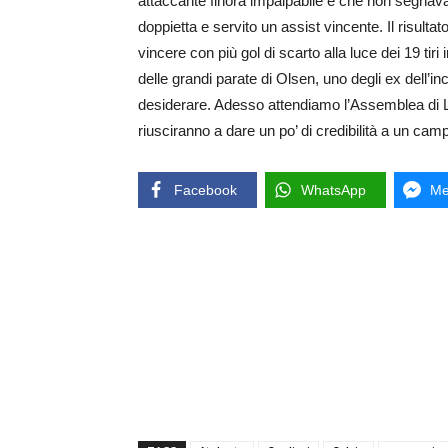
attaccante finora impalpabile e che non segnava 
doppietta e servito un assist vincente. Il risult
vincere con più gol di scarto alla luce dei 19 tiri
delle grandi parate di Olsen, uno degli ex dell’i
desiderare. Adesso attendiamo l’Assemblea di 
riusciranno a dare un po’ di credibilità a un cam
Facebook
WhatsApp
Me