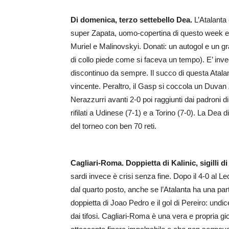
Di domenica, terzo settebello Dea.
L’Atalanta
super Zapata, uomo-copertina di questo week end
Muriel e Malinovskyi. Donati: un autogol e un gr
di collo piede come si faceva un tempo). E’ inve
discontinuo da sempre. Il succo di questa Atalan
vincente. Peraltro, il Gasp si coccola un Duvan Za
Nerazzurri avanti 2-0 poi raggiunti dai padroni di 
rifilati a Udinese (7-1) e a Torino (7-0). La Dea
del torneo con ben 70 reti.
Cagliari-Roma. Doppietta di Kalinic, sigilli d
sardi invece è crisi senza fine. Dopo il 4-0 al 
dal quarto posto, anche se l’Atalanta ha una pa
doppietta di Joao Pedro e il gol di Pereiro: undice
dai tifosi. Cagliari-Roma è una vera e propria gios