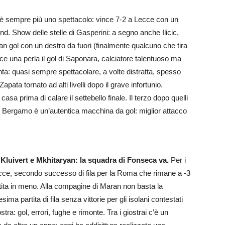
 è sempre più uno spettacolo: vince 7-2 a Lecce con un
. Show delle stelle di Gasperini: a segno anche Ilicic,
an gol con un destro da fuori (finalmente qualcuno che tira
ce una perla il gol di Saponara, calciatore talentuoso ma
ta: quasi sempre spettacolare, a volte distratta, spesso
pata tornato ad alti livelli dopo il grave infortunio.
casa prima di calare il settebello finale. Il terzo dopo quelli
 di Bergamo è un’autentica macchina da gol: miglior attacco
i Kluivert e Mkhitaryan: la squadra di Fonseca va.
Per i
Lecce, secondo successo di fila per la Roma che rimane a -3
rtita in meno. Alla compagine di Maran non basta la
sima partita di fila senza vittorie per gli isolani contestati
tra: gol, errori, fughe e rimonte. Tra i giostrai c’è un