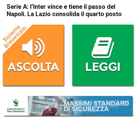
Serie A: l’Inter vince e tiene il passo del
Napoli. La Lazio consolida il quarto posto
Home
Sport
Sport
Serie A: l’Inter vince e tiene il
passo del Napoli. La Lazio
consolida il quarto posto
Da
Redazione Nazionale
20 Gennaio 2025
(aggiornato il
20 Gennaio 2025 12:37
)
ASCOLTA L'AUDIO