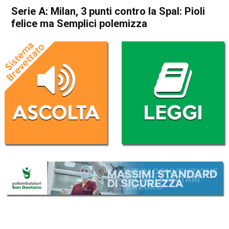
Serie A: Milan, 3 punti contro la Spal: Pioli
felice ma Semplici polemizza
Home
Sport
Sport
Serie A: Milan, 3 punti contro
la Spal: Pioli felice ma
Semplici polemizza
Da
Redazione Nazionale
1 Novembre 2019
(aggiornato il
1 Novembre 2019 14:31
)
ASCOLTA L'AUDIO