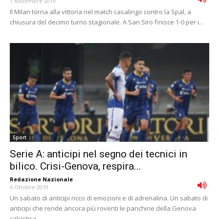
1 Novembre 2019
Il Milan torna alla vittoria nel match casalingo contro la Spal, a
chiusura del decimo turno stagionale. A San Siro finisce 1-0 per i...
Sport
Serie A: anticipi nel segno dei tecnici in
bilico. Crisi-Genova, respira...
Redazione Nazionale
-
6 Ottobre 2019
Un sabato di anticipi ricco di emozioni e di adrenalina. Un sabato di
anticipi che rende ancora più roventi le panchine della Genova
calcistica....