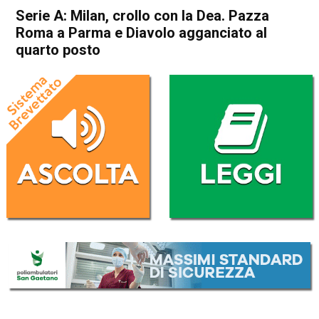
Serie A: Milan, crollo con la Dea. Pazza
Roma a Parma e Diavolo agganciato al
quarto posto
Home
Sport
Sport
Serie A: Milan, crollo con la
Dea. Pazza Roma a Parma e
Diavolo agganciato al quarto
posto
Da
Redazione Nazionale
11 Maggio 2026
(aggiornato il
11 Maggio 2026 12:21
)