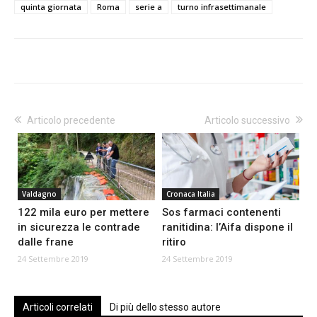
quinta giornata
Roma
serie a
turno infrasettimanale
Articolo precedente
Articolo successivo
Valdagno
Cronaca Italia
122 mila euro per mettere
Sos farmaci contenenti
in sicurezza le contrade
ranitidina: l’Aifa dispone il
dalle frane
ritiro
24 Settembre 2019
24 Settembre 2019
Articoli correlati
Di più dello stesso autore