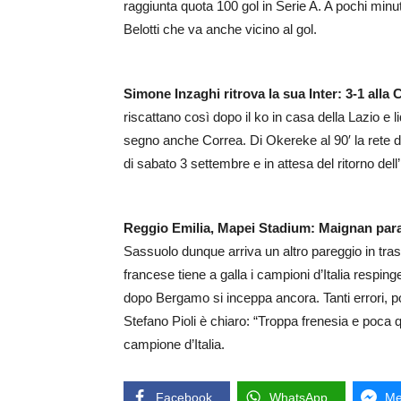
raggiunta quota 100 gol in Serie A. A pochi minuti
Belotti che va anche vicino al gol.
Simone Inzaghi ritrova la sua Inter: 3-1 alla
riscattano così dopo il ko in casa della Lazio e 
segno anche Correa. Di Okereke al 90′ la rete de
di sabato 3 settembre e in attesa del ritorno dell
Reggio Emilia, Mapei Stadium: Maignan para 
Sassuolo dunque arriva un altro pareggio in trasf
francese tiene a galla i campioni d’Italia respi
dopo Bergamo si inceppa ancora. Tanti errori, po
Stefano Pioli è chiaro: “Troppa frenesia e poca 
campione d’Italia.
Facebook
WhatsApp
Me