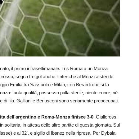
ionato, il primo infrasettimanale. Tris Roma a un Monza
orosso; segna tre gol anche l’Inter che al Meazza stende
ggio Emilia tra Sassuolo e Milan, con Berardi che si fa
nza: tanta qualità, possesso palla sterile, niente cuore, nè
te di fila. Galliani e Berlusconi sono seriamente preoccupati.
tta dell’argentino e Roma-Monza finisce 3-0
. Giallorossi
litaria, in attesa delle altre partite di questa giornata. Sul
lasse) e al 32′, e sigillo di Ibanez nella ripresa. Per Dybala