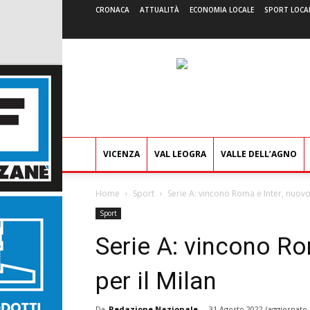
CRONACA
ATTUALITÀ
ECONOMIA LOCALE
SPORT LOCA
VICENZA
VAL LEOGRA
VALLE DELL’AGNO
Home
Sport
Serie A: vincono Roma e Inter, nuovo 
Sport
Serie A: vincono Ro
per il Milan
Da
Redazione Nazionale
-
31 Agosto 2022
(aggiornato 