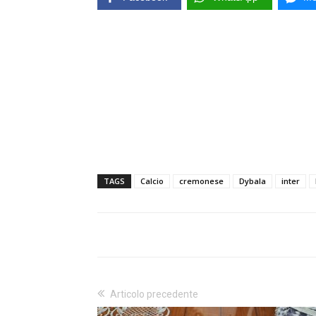
TAGS
Calcio
cremonese
Dybala
inter
Articolo precedente