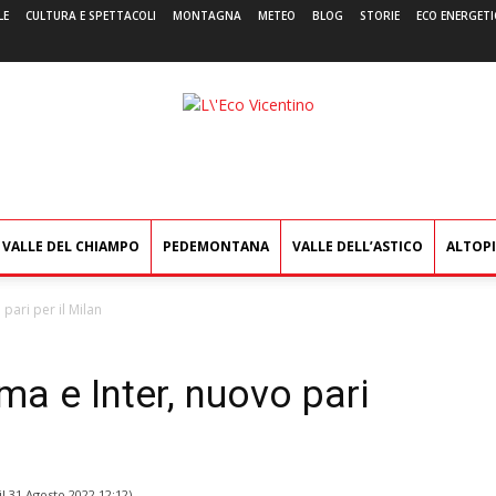
LE
CULTURA E SPETTACOLI
MONTAGNA
METEO
BLOG
STORIE
ECO ENERGETI
L'Eco
Vicentino
VALLE DEL CHIAMPO
PEDEMONTANA
VALLE DELL’ASTICO
ALTOP
pari per il Milan
ma e Inter, nuovo pari
il
31 Agosto 2022 12:12
)