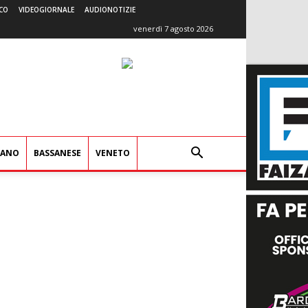
CO
VIDEOGIORNALE
AUDIONOTIZIE
venerdì 7 agosto 2026
IANO
BASSANESE
VENETO