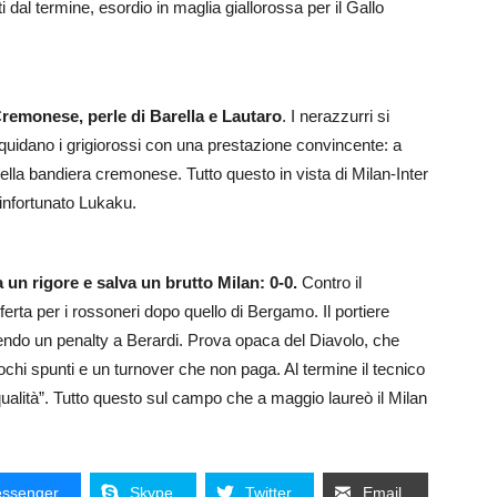
 dal termine, esordio in maglia giallorossa per il Gallo
 Cremonese, perle di Barella e Lautaro
. I nerazzurri si
liquidano i grigiorossi con una prestazione convincente: a
lla bandiera cremonese. Tutto questo in vista di Milan-Inter
’infortunato Lukaku.
un rigore e salva un brutto Milan: 0-0.
Contro il
erta per i rossoneri dopo quello di Bergamo. Il portiere
ngendo un penalty a Berardi. Prova opaca del Diavolo, che
chi spunti e un turnover che non paga. Al termine il tecnico
qualità”. Tutto questo sul campo che a maggio laureò il Milan
ssenger
Skype
Twitter
Email